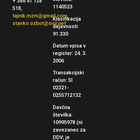
+ 386 41 728
1140523
518,
tajnik.mzm@gmail.com
,
Klasifikacija
stanko.ozbot@siol.net
dejavnosti:
91.330
Datum vpisa v
register: 24. 3.
2006
Transakcijski
račun: SI
02321-
0255712132
Davčna
številka:
10995978 (ni
zavezanec za
DDV; je