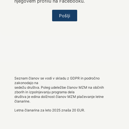
njegovem profilu na Facebooku.
Pošlji
Seznam članov se vodi v skladu z GDPR in področno
zakonodajo na
sedežu društva. Poleg udeležbe članov MZM na občnih
zborih in izpolnjevanju programa dela
društva je edina dolžnost članov MZM plačevanje letne
članarine.
Letna članarina za leto 2025 znaša 20 EUR.