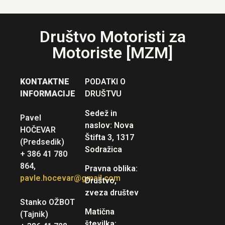
Društvo Motoristi za
Motoriste [MZM]
KONTAKTNE
PODATKI O
INFORMACIJE
DRUŠTVU
Sedež in
Pavel
naslov: Nova
HOČEVAR
Štifta 3, 1317
(Predsedik)
Sodražica
+ 386 41 780
864,
Pravna oblika:
pavle.hocevar@gmail.com
Društvo,
zveza društev
Stanko OŽBOT
Matična
(Tajnik)
številka: