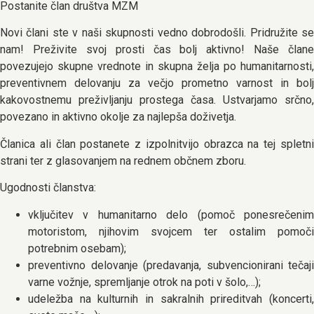
Postanite član društva MZM
Novi člani ste v naši skupnosti vedno dobrodošli. Pridružite se
nam! Preživite svoj prosti čas bolj aktivno! Naše člane
povezujejo skupne vrednote in skupna želja po humanitarnosti,
preventivnem delovanju za večjo prometno varnost in bolj
kakovostnemu preživljanju prostega časa. Ustvarjamo srčno,
povezano in aktivno okolje za najlepša doživetja.
Članica ali član postanete z izpolnitvijo obrazca na tej spletni
strani ter z glasovanjem na rednem občnem zboru.
Ugodnosti članstva:
vključitev v humanitarno delo (pomoč ponesrečenim
motoristom, njihovim svojcem ter ostalim pomoči
potrebnim osebam);
preventivno delovanje (predavanja, subvencionirani tečaji
varne vožnje, spremljanje otrok na poti v šolo,…);
udeležba na kulturnih in sakralnih prireditvah (koncerti,